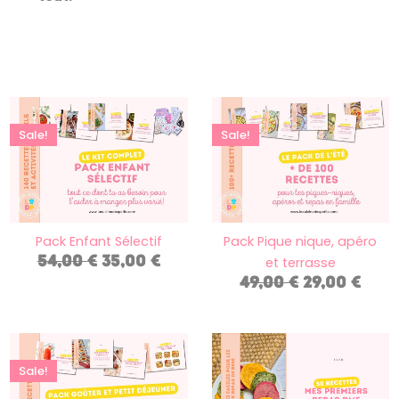
Le
Le
Le
Le
prix
prix
prix
pri
Sale!
Sale!
initial
actuel
initial
act
était :
est :
était :
est :
54,00 €.
35,00 €.
49,00 €.
29,00
Pack Enfant Sélectif
Pack Pique nique, apéro
54,00
€
35,00
€
et terrasse
49,00
€
29,00
€
Le
Le
prix
prix
Sale!
initial
actuel
était :
est :