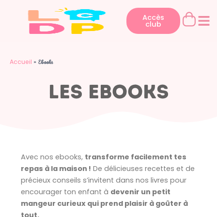
Aller
au
Accès
club
contenu
Accueil
»
Ebooks
les ebooks
Avec nos ebooks,
transforme facilement tes
repas à la maison !
De délicieuses recettes et de
précieux conseils s’invitent dans nos livres pour
encourager ton enfant à
devenir un petit
mangeur curieux qui prend plaisir à goûter à
tout.