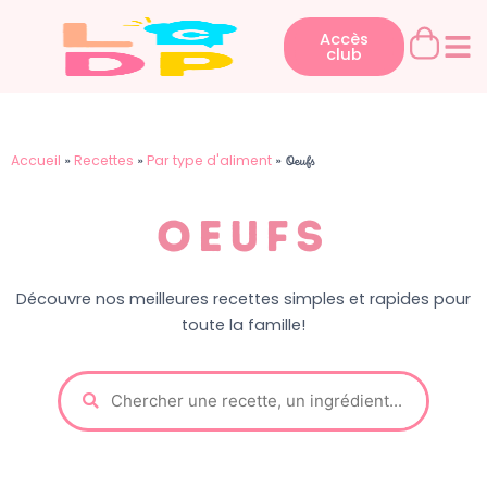
Aller
au
Accès
club
contenu
Accueil
Recettes
Par type d'aliment
»
»
»
Oeufs
Oeufs
Découvre nos meilleures recettes simples et rapides pour
toute la famille!