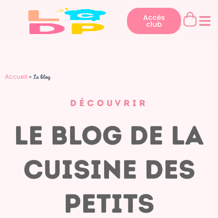
Aller
au
Accès
club
contenu
Accueil
»
Le blog
DÉCOUVRIR
Le blog de la
cuisine des
petits