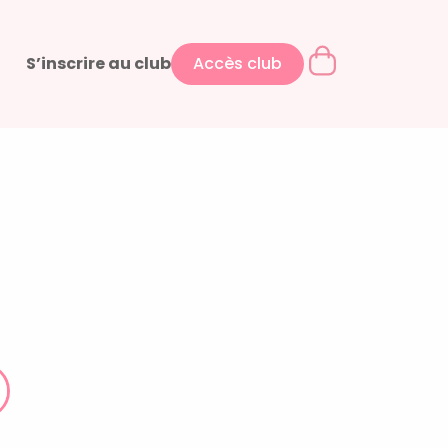
S’inscrire au club
Accès club