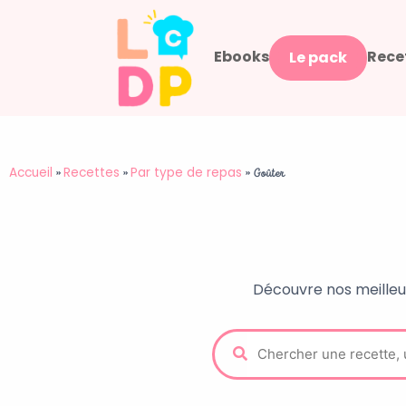
Aller
au
Ebooks
Rece
contenu
Le pack
Accueil
Recettes
Par type de repas
»
»
»
Goûter
Découvre nos meilleur