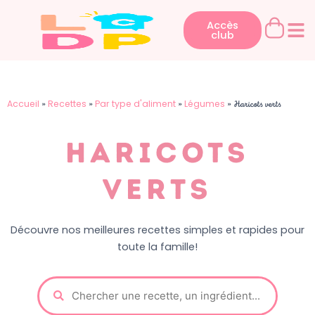
Aller
au
Accès
club
contenu
Accueil
Recettes
Par type d'aliment
Légumes
»
»
»
»
Haricots verts
Haricots
verts
Découvre nos meilleures recettes simples et rapides pour
toute la famille!