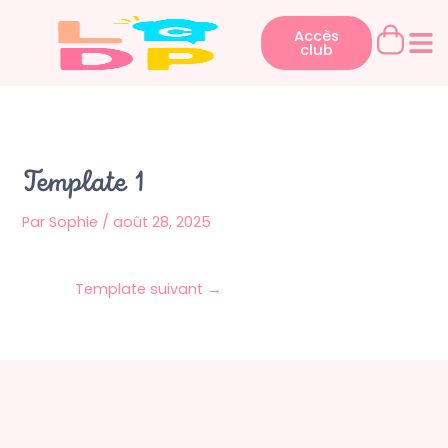
Aller
au
Accès
club
contenu
Template 1
Par
Sophie
/
août 28, 2025
Template suivant
→