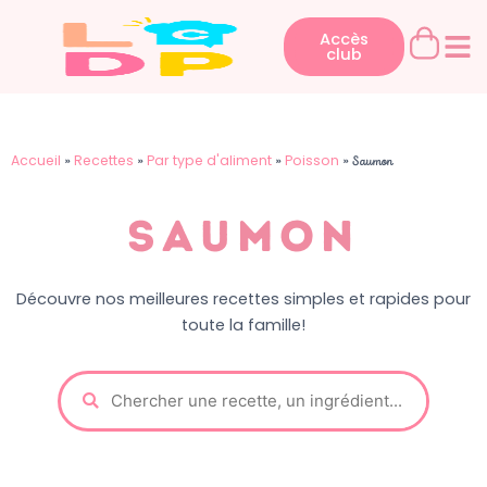
Aller
au
Accès
club
contenu
Accueil
Recettes
Par type d'aliment
Poisson
»
»
»
»
Saumon
Saumon
Découvre nos meilleures recettes simples et rapides pour
toute la famille!