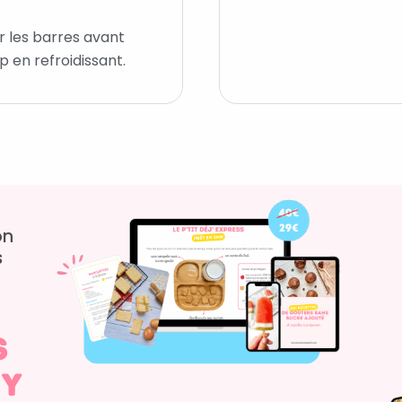
r les barres avant
 en refroidissant.
on
s
s
 y