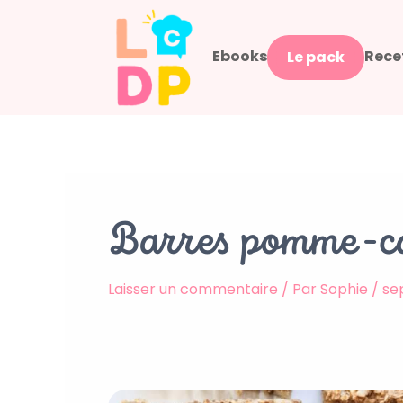
Aller
au
Ebooks
Rece
contenu
Le pack
Barres pomme-c
Laisser un commentaire
/ Par
Sophie
/
se