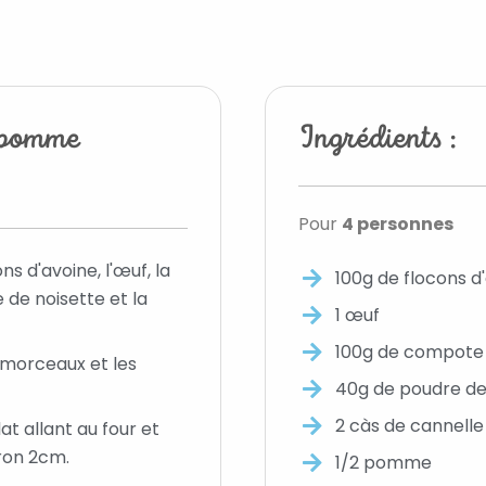
 pomme
Ingrédients :
Pour
4 personnes
s d'avoine, l'œuf, la
100g de flocons d
de noisette et la
1 œuf
100g de compot
morceaux et les
40g de poudre de
2 càs de cannelle
t allant au four et
iron 2cm.
1/2 pomme