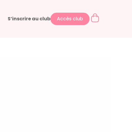
S’inscrire au club
Accès club