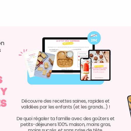
on
s
s
 y
es
Découvre des recettes saines, rapides et
validées par les enfants (et les grands…) !
De quoi régaler ta famille avec des goûters et
petits-déjeuners 100% maison, moins gras,
moins sucrés, et sans prise de tête.