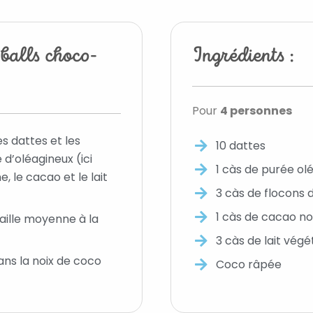
balls choco-
Ingrédients :
Pour
4 personnes
 dattes et les
10 dattes ⁣
d’oléagineux (ici
1 càs de purée olé
, le cacao et le lait
3 càs de flocons d
1 càs de cacao⁣ n
aille moyenne à la
3 càs de lait végé
ans la noix de coco
Coco râpée ⁣