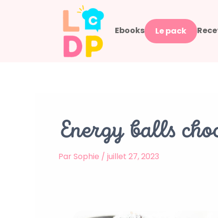
Aller
au
Ebooks
Rece
contenu
Le pack
Energy balls cho
Par
Sophie
/
juillet 27, 2023