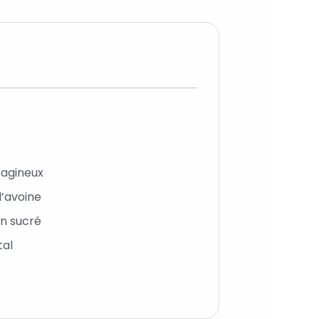
agineux ⁣
’avoine ⁣
on sucré
tal