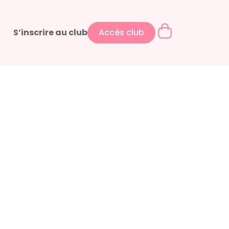
S’inscrire au club
Accès club