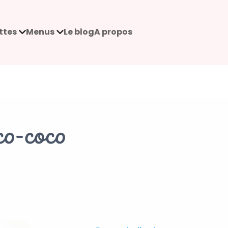
ttes
Menus
Le blog
A propos
co-coco