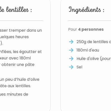
 lentilles :
Ingrédients :
Pour
4 personnes
laisser tremper dans un
uelques heures
250g de lentilles c
).
180ml d'eau
nflées, les égoutter et
mixeur avec 180ml
Huile d'olive (
pour
r obtenir une pâte
Sel
n peu d’huile d’olive
te aux lentilles.
ues minutes de