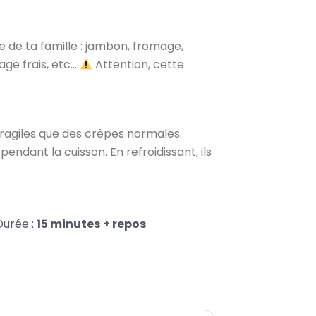
 de ta famille : jambon, fromage,
ge frais, etc…
Attention, c
ette
 fragiles que des crêpes normales.
endant la cuisson. En refroidissant, ils
Durée :
15 minutes
+ repos