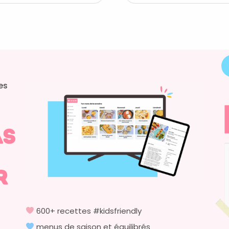
es
as
r
600+ recettes #kidsfriendly
menus de saison et équilibrés