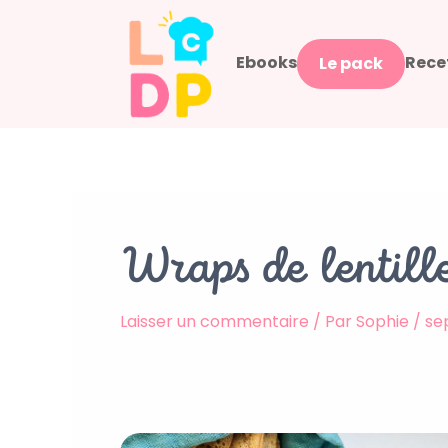
Aller
au
Ebooks
Rece
contenu
Le pack
Wraps de lentill
Laisser un commentaire
/ Par
Sophie
/
se