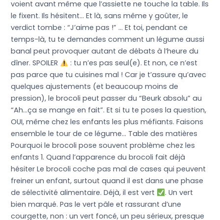
voient avant même que l’assiette ne touche la table. Ils
le fixent. Ils hésitent… Et là, sans même y goûter, le
verdict tombe : “J’aime pas !” … Et toi, pendant ce
temps-là, tu te demandes comment un légume aussi
banal peut provoquer autant de débats à l’heure du
dîner. SPOILER
: tu n’es pas seul(e). Et non, ce n’est
pas parce que tu cuisines mal ! Car je t’assure qu’avec
quelques ajustements (et beaucoup moins de
pression), le brocoli peut passer du “Beurk absolu” au
“Ah…ça se mange en fait”. Et si tu te poses la question,
OUI, même chez les enfants les plus méfiants. Faisons
ensemble le tour de ce légume… Table des matières
Pourquoi le brocoli pose souvent problème chez les
enfants 1. Quand l’apparence du brocoli fait déjà
hésiter Le brocoli coche pas mal de cases qui peuvent
freiner un enfant, surtout quand il est dans une phase
de sélectivité alimentaire. Déjà, il est vert
. Un vert
bien marqué. Pas le vert pâle et rassurant d’une
courgette, non : un vert foncé, un peu sérieux, presque