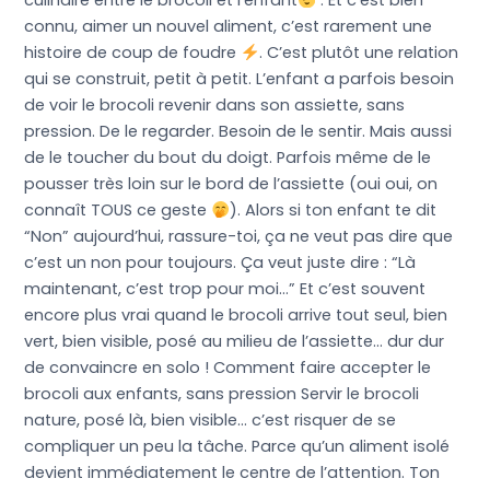
culinaire entre le brocoli et l’enfant
. Et c’est bien
connu, aimer un nouvel aliment, c’est rarement une
histoire de coup de foudre
. C’est plutôt une relation
qui se construit, petit à petit. L’enfant a parfois besoin
de voir le brocoli revenir dans son assiette, sans
pression. De le regarder. Besoin de le sentir. Mais aussi
de le toucher du bout du doigt. Parfois même de le
pousser très loin sur le bord de l’assiette (oui oui, on
connaît TOUS ce geste
). Alors si ton enfant te dit
“Non” aujourd’hui, rassure-toi, ça ne veut pas dire que
c’est un non pour toujours. Ça veut juste dire : “Là
maintenant, c’est trop pour moi…” Et c’est souvent
encore plus vrai quand le brocoli arrive tout seul, bien
vert, bien visible, posé au milieu de l’assiette… dur dur
de convaincre en solo ! Comment faire accepter le
brocoli aux enfants, sans pression Servir le brocoli
nature, posé là, bien visible… c’est risquer de se
compliquer un peu la tâche. Parce qu’un aliment isolé
devient immédiatement le centre de l’attention. Ton