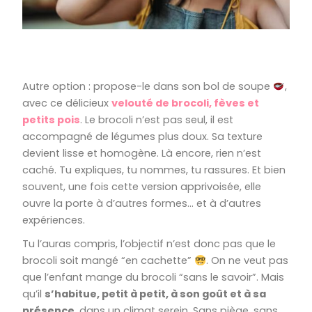
Autre option : propose-le dans son bol de soupe
,
avec ce délicieux
velouté de brocoli, fèves et
petits pois
. Le brocoli n’est pas seul, il est
accompagné de légumes plus doux. Sa texture
devient lisse et homogène. Là encore, rien n’est
caché. Tu expliques, tu nommes, tu rassures. Et bien
souvent, une fois cette version apprivoisée, elle
ouvre la porte à d’autres formes… et à d’autres
expériences.
Tu l’auras compris, l’objectif n’est donc pas que le
brocoli soit mangé “en cachette”
. On ne veut pas
que l’enfant mange du brocoli “sans le savoir”. Mais
qu’il
s’habitue, petit à petit, à son goût et à sa
présence
, dans un climat serein. Sans piège, sans