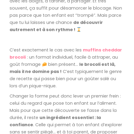
avec les doigts, à tartiner, à partager. Et très
souvent, ça suffit pour désamorcer le blocage. Non
pas parce que ton enfant est “trompé”. Mais parce
que tu lui laisses une chance
de découvrir
autrement et à son rythme !
C’est exactement le cas avec les
muffins cheddar
brocoli
: un format individuel, facile à attraper, au
goût fromage
bien présent…
le brocoli est là,
mais il ne domine pas !
C’est typiquement le genre
de recette qui passe bien pour un goûter salé ou
lors d’un pique-nique.
Changer la forme peut donc lever un premier frein :
celui du regard que pose ton enfant sur l’aliment.
Mais pour que cette découverte se fasse dans la
durée, il reste
un ingrédient essentiel : la
confiance
. Celle qui permet à ton enfant d’explorer
sans se sentir piégé… et à toi parent, de proposer