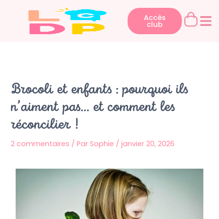
Aller
au
Accès
club
contenu
Brocoli et enfants : pourquoi ils
n’aiment pas… et comment les
réconcilier !
2 commentaires
/ Par
Sophie
/
janvier 20, 2026